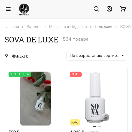
Главная
Каталог
Маникюр и Педикюр
Гель лаки
SOVA 
SOVA DE LUXE
534 товара
По возрастанию сортировки
ФИЛЬТР
НОВИНКА
ХИТ
-5%