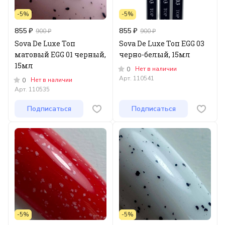
-5%
-5%
855 ₽
855 ₽
900 ₽
900 ₽
Sova De Luxe Топ
Sova De Luxe Топ EGG 03
матовый EGG 01 черный,
черно-белый, 15мл
15мл
Нет в наличии
0
Арт.
110541
Нет в наличии
0
Арт.
110535
Подписаться
Подписаться
-5%
-5%