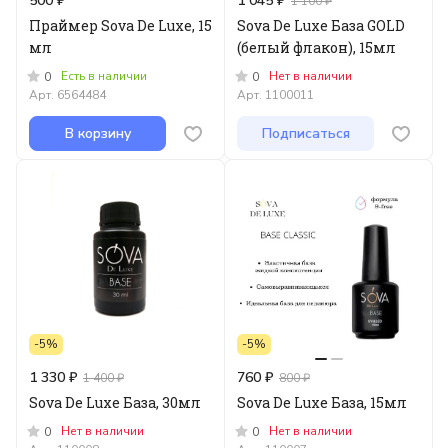
500 ₽
1 045 ₽
1 100 ₽
Праймер Sova De Luxe, 15
Sova De Luxe База GOLD
мл
(белый флакон), 15мл
Есть в наличии
Нет в наличии
0
0
Арт.
6564484
Арт.
1100011
В корзину
Подписаться
-5%
-5%
1 330 ₽
760 ₽
1 400 ₽
800 ₽
Sova De Luxe База, 30мл
Sova De Luxe База, 15мл
Нет в наличии
Нет в наличии
0
0