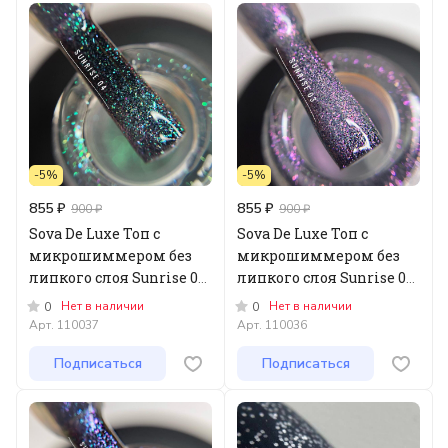
-5%
-5%
855 ₽
855 ₽
900 ₽
900 ₽
Sova De Luxe Топ с
Sova De Luxe Топ с
микрошиммером без
микрошиммером без
липкого слоя Sunrise 04,
липкого слоя Sunrise 03,
15мл
15мл
Нет в наличии
Нет в наличии
0
0
Арт.
110037
Арт.
110036
Подписаться
Подписаться