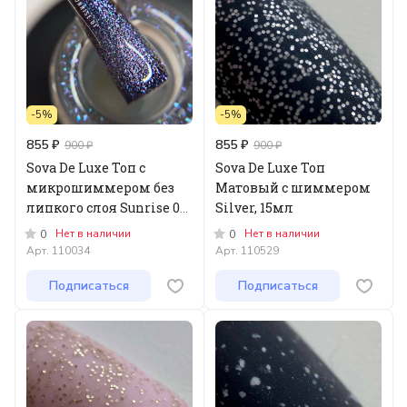
-5%
-5%
855 ₽
855 ₽
900 ₽
900 ₽
Sova De Luxe Топ с
Sova De Luxe Топ
микрошиммером без
Матовый с шиммером
липкого слоя Sunrise 01,
Silver, 15мл
15мл
Нет в наличии
Нет в наличии
0
0
Арт.
110034
Арт.
110529
Подписаться
Подписаться