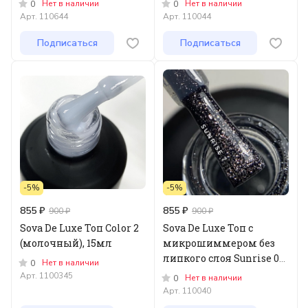
Нет в наличии
Нет в наличии
0
0
Арт.
110644
Арт.
110044
Подписаться
Подписаться
-5%
-5%
855 ₽
855 ₽
900 ₽
900 ₽
Sova De Luxe Топ Color 2
Sova De Luxe Топ с
(молочный), 15мл
микрошиммером без
липкого слоя Sunrise 07,
Нет в наличии
0
15мл
Арт.
1100345
Нет в наличии
0
Арт.
110040