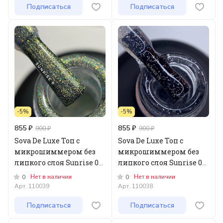
Подписаться
Подписаться
-5%
-5%
855 ₽
855 ₽
900 ₽
900 ₽
Sova De Luxe Топ с
Sova De Luxe Топ с
микрошиммером без
микрошиммером без
липкого слоя Sunrise 06,
липкого слоя Sunrise 05,
15мл
15мл
Нет в наличии
Нет в наличии
0
0
Арт.
110039
Арт.
110038
Подписаться
Подписаться