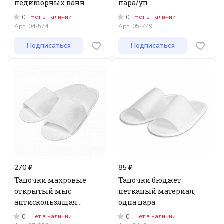
педикюрных ванн
пара/уп
50см*50см*20см, 100шт/
Нет в наличии
Нет в наличии
0
0
уп.
Арт.
04-574
Арт.
05-749
Подписаться
Подписаться
270 ₽
85 ₽
Тапочки махровые
Тапочки бюджет
открытый мыс
нетканый материал,
антискользящая
одна пара
подошва 1 пара/уп
Нет в наличии
Нет в наличии
0
0