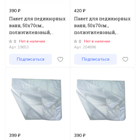
390 ₽
420 ₽
Пакет для педикюрных
Пакет для педикюрных
ванн, 50х70см.,
ванн, 50х70см.,
полиэтиленовый,
полиэтиленовый,
белый, 100 шт.в пачке,
прозрачный, 100 шт
Нет в наличии
Нет в наличии
0
0
Medicosm
Арт.
19653
Арт.
204896
Подписаться
Подписаться
399 ₽
390 ₽