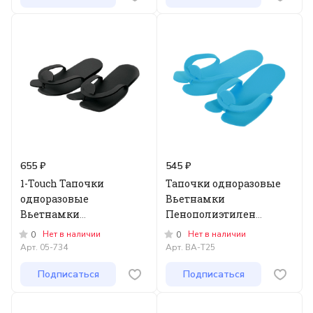
655 ₽
545 ₽
1-Touch Тапочки
Тапочки одноразовые
одноразовые
Вьетнамки
Вьетнамки
Пенополиэтилен
Пенополиэтилен 5мм,
Оранж/Голубые/
Нет в наличии
Нет в наличии
0
0
25 пар/уп Черные
Зеленые 5мм, 25 пар/уп
Арт.
05-734
Арт.
ВА-Т25
КОМФОРТ
Подписаться
Подписаться