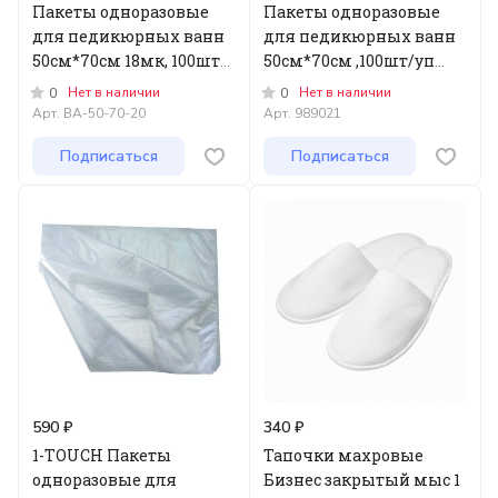
Пакеты одноразовые
Пакеты одноразовые
для педикюрных ванн
для педикюрных ванн
50см*70см 18мк, 100шт/
50см*70см ,100шт/уп
уп
ЭКОНОМ
Нет в наличии
Нет в наличии
0
0
Арт.
ВА-50-70-20
Арт.
989021
Подписаться
Подписаться
590 ₽
340 ₽
1-TOUCH Пакеты
Тапочки махровые
одноразовые для
Бизнес закрытый мыс 1