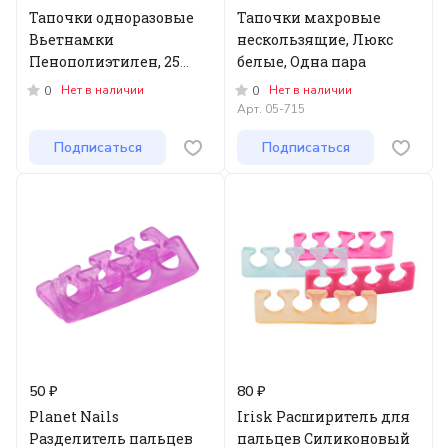
Тапочки одноразовые
Тапочки махровые
Вьетнамки
нескользящие, Люкс
Пенополиэтилен, 25
белые, Одна пара
пар/уп ЭКОНОМ
Нет в наличии
Нет в наличии
0
0
Розовые
Арт.
05-715
Подписаться
Подписаться
50 ₽
80 ₽
Planet Nails
Irisk Расширитель для
Разделитель пальцев
пальцев Силиконовый