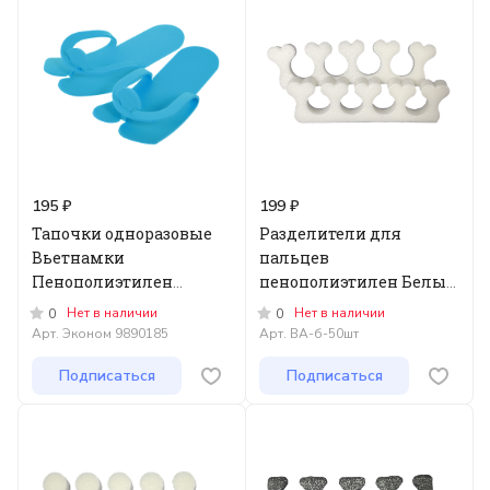
195 ₽
199 ₽
Тапочки одноразовые
Разделители для
Вьетнамки
пальцев
Пенополиэтилен
пенополиэтилен Белые,
Белые/Голубые 4мм, 25
25 пар
Нет в наличии
Нет в наличии
0
0
пар/уп ЭКОНОМ
Арт.
Эконом 9890185
Арт.
ВА-б-50шт
Подписаться
Подписаться