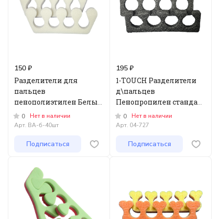
150 ₽
195 ₽
Разделители для
1-TOUCH Разделители
пальцев
д\пальцев
пенополиэтилен Белые,
Пенопропилен стандарт
20 пар
8мм, 20 пар/уп. Черные
Нет в наличии
Нет в наличии
0
0
Арт.
ВА-б-40шт
Арт.
04-727
Подписаться
Подписаться