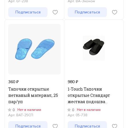
Арт.
07-238
Арт.
ВА-Эконом
Подписаться
Подписаться
360 ₽
980 ₽
Тапочки открытые
1-Touch Тапочки
нетканый материал, 25
открытые Стандарт
пар/уп
жесткая подошва
Пенопропилен Черный
Нет в наличии
Нет в наличии
0
0
25 пар/поштучно"М"
Арт.
ВАТ-25СП
Арт.
05-738
Подписаться
Подписаться