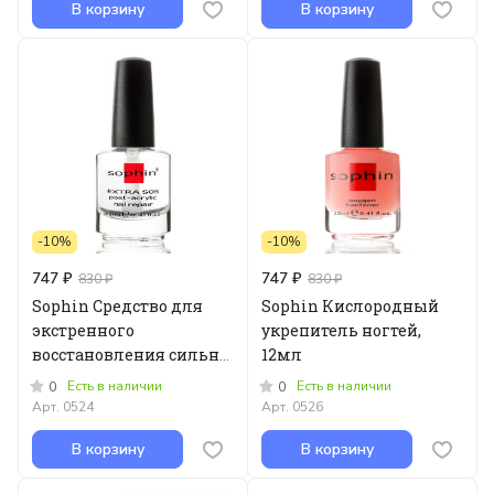
В корзину
В корзину
-10%
-10%
747 ₽
747 ₽
830 ₽
830 ₽
Sophin Средство для
Sophin Кислородный
экстренного
укрепитель ногтей,
восстановления сильно
12мл
поврежденных ногтей,
Есть в наличии
Есть в наличии
0
0
12мл
Арт.
0524
Арт.
0526
В корзину
В корзину