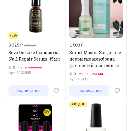
-5%
3 325 ₽
1 500 ₽
3 500 ₽
Sova De Luxe Сыворотка
Smart Master Защитное
Nail Repair Serum, 15мл
покрытие мембрана
для ногтей под гель лак
Нет в наличии
0
NailPlex№2
Арт.
1100495
Нет в наличии
0
Арт.
45983
Подписаться
Подписаться
АКЦИЯ