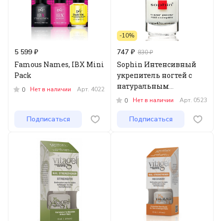
-10%
5 599 ₽
747 ₽
830 ₽
Famous Names, IBX Mini
Sophin Интенсивный
Pack
укрепитель ногтей с
натуральным
Нет в наличии
Арт.
4022
0
финишем, 12мл
Нет в наличии
Арт.
0523
0
Подписаться
Подписаться