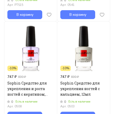
Есть в наличии
Есть в наличии
0
0
Арт.
PTS15
Арт.
0541
В корзину
В корзину
-10%
-10%
747 ₽
747 ₽
830 ₽
830 ₽
Sophin Средство для
Sophin Средство для
укрепления и роста
укрепления ногтей с
ногтей с кератином,
кальцием, 12мл
12мл
Есть в наличии
Есть в наличии
0
0
Арт.
0508
Арт.
0503