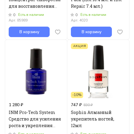
для восстановления
Repair 7.4 мл.)
ногтей NailPlex №1
Есть в наличии
Есть в наличии
0
0
Арт.
85989
Арт.
4020
В корзину
В корзину
АКЦИЯ
-10%
1 280 ₽
747 ₽
830 ₽
INM Pro-Tech System
Sophin Алмазный
Средство для усиления
укрепитель ногтей,
роста и укрепления
12мл
ногтей, 15мл