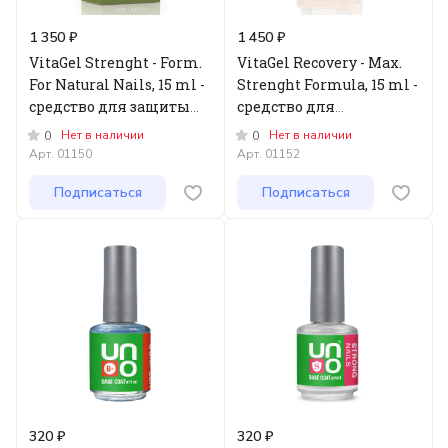
1 350 ₽
1 450 ₽
VitaGel Strenght - Form.
VitaGel Recovery - Max.
For Natural Nails, 15 ml -
Strenght Formula, 15 ml -
средство для защиты
средство для
натуральных ногтей
восстановления тонких
Нет в наличии
Нет в наличии
0
0
ногтей
Арт.
01150
Арт.
01152
Подписаться
Подписаться
320 ₽
320 ₽