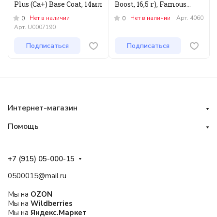
Plus (Ca+) Base Coat, 14мл
Boost, 16,5 г), Famous
Names
Нет в наличии
Нет в наличии
Арт.
4060
0
0
Арт.
U0007190
Подписаться
Подписаться
Интернет-магазин
Помощь
+7 (915) 05-000-15
0500015@mail.ru
Мы на
OZON
Мы на
Wildberries
Мы на
Яндекс.Маркет