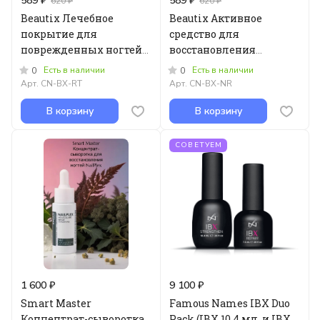
589 ₽
589 ₽
620 ₽
620 ₽
Beautix Лечебное
Beautix Активное
покрытие для
средство для
поврежденных ногтей
восстановления
RICH TREAT, 15мл
поврежденных ногтей
Есть в наличии
Есть в наличии
0
0
NAIL REPAIR, 15мл
Арт.
CN-BX-RT
Арт.
CN-BX-NR
В корзину
В корзину
СОВЕТУЕМ
1 600 ₽
9 100 ₽
Smart Master
Famous Names IBX Duo
Концентрат-сыворотка
Pack (IBX 10.4 мл. и IBX