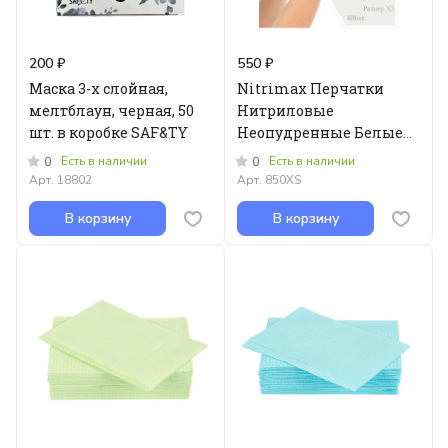
200 ₽
550 ₽
Маска 3-х слойная,
Nitrimax Перчатки
мелтблаун, черная, 50
Нитриловые
шт. в коробке SAF&TY
Неопудренные Белые
размер - XS - 100шт
Есть в наличии
Есть в наличии
0
0
Арт.
18802
Арт.
850XS
В корзину
В корзину