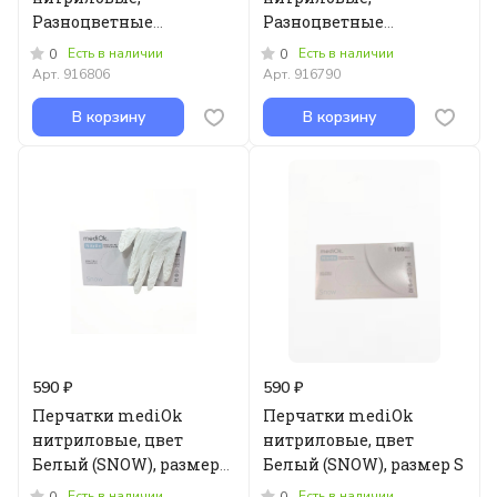
Разноцветные
Разноцветные
(Spectrum), размер M
(Spectrum), размер S
Есть в наличии
Есть в наличии
0
0
Арт.
916806
Арт.
916790
В корзину
В корзину
590 ₽
590 ₽
Перчатки mediOk
Перчатки mediOk
нитриловые, цвет
нитриловые, цвет
Белый (SNOW), размер
Белый (SNOW), размер S
XS
Есть в наличии
Есть в наличии
0
0