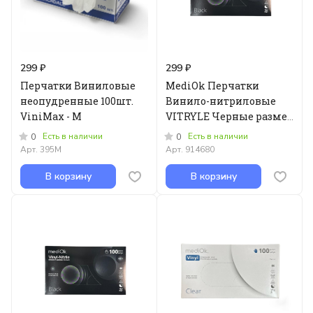
299 ₽
299 ₽
Перчатки Виниловые
MediOk Перчатки
неопудренные 100шт.
Винило-нитриловые
ViniMax - M
VITRYLE Черные размер
- S - 100шт
Есть в наличии
Есть в наличии
0
0
Арт.
395M
Арт.
914680
В корзину
В корзину