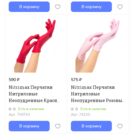
В корзину
В корзину
590 ₽
575 ₽
Nitrimax Перчатки
Nitrimax Перчатки
Нитриловые
Нитриловые
Неопудренные Красные
Неопудренные Розовые
размер - XS - 100шт
размер - XS - 100шт
Есть в наличии
Есть в наличии
0
0
Арт.
756TXS
Арт.
761XS
В корзину
В корзину