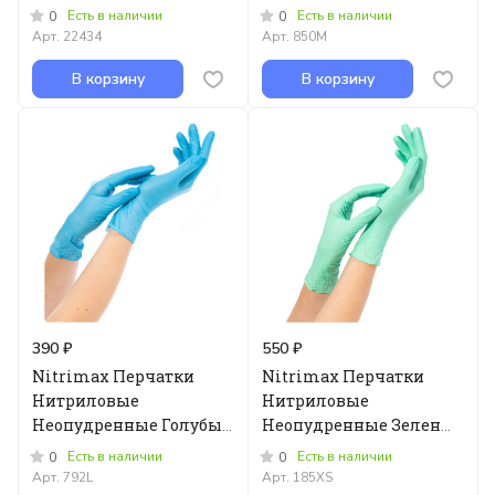
рифленая бумага/
размер - M - 100шт
Есть в наличии
Есть в наличии
0
0
полиэтилен, желтые,
Арт.
22434
Арт.
850M
500 шт в уп
В корзину
В корзину
390 ₽
550 ₽
Nitrimax Перчатки
Nitrimax Перчатки
Нитриловые
Нитриловые
Неопудренные Голубые
Неопудренные Зеленые
размер - L - 100шт
размер - XS - 100шт
Есть в наличии
Есть в наличии
0
0
Арт.
792L
Арт.
185XS