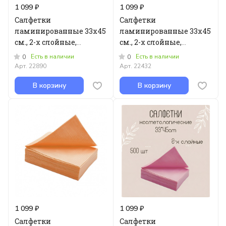
1 099 ₽
1 099 ₽
Салфетки
Салфетки
ламинированные 33х45
ламинированные 33х45
см., 2-х слойные,
см., 2-х слойные,
рифленая бумага/
рифленая бумага/
Есть в наличии
Есть в наличии
0
0
полиэтилен, салатовые,
полиэтилен, голубые,
Арт.
22890
Арт.
22432
500 шт в уп
500 шт в уп
В корзину
В корзину
1 099 ₽
1 099 ₽
Салфетки
Салфетки