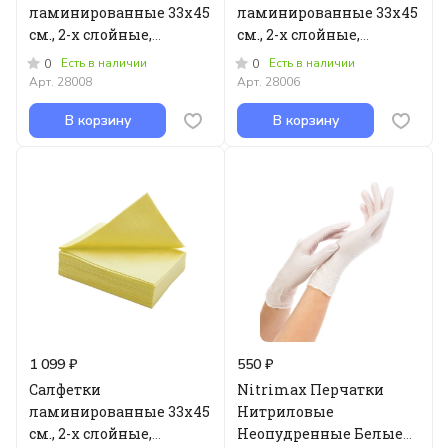
ламинированные 33х45
ламинированные 33х45
см., 2-х слойные,
см., 2-х слойные,
рифленая бумага/
рифленая бумага/
Есть в наличии
Есть в наличии
0
0
полиэтилен,
полиэтилен,розовые,
Арт.
28008
Арт.
28006
оранжевые, 500 шт в уп
500 шт в уп
В корзину
В корзину
1 099 ₽
550 ₽
Салфетки
Nitrimax Перчатки
ламинированные 33х45
Нитриловые
см., 2-х слойные,
Неопудренные Белые