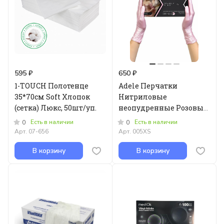
595 ₽
650 ₽
1-TOUCH Полотенце
Adele Перчатки
35*70см Soft Хлопок
Нитриловые
(сетка) Люкс, 50шт/уп.
неопудренные Розовый
перламутр размер XS
Есть в наличии
Есть в наличии
0
0
100шт
Арт.
07-656
Арт.
005XS
В корзину
В корзину