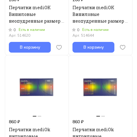
Перчатки mediOK
Перчатки mediOK
Виниловые
Виниловые
неопудренные размер S
неопудренные размер L
100 шт.
100 шт.
Есть в наличии
Есть в наличии
0
0
Арт.
514620
Арт.
514644
В корзину
В корзину
860 ₽
860 ₽
Перчатки mediOk
Перчатки mediOk
нитриловые,
нитриловые,