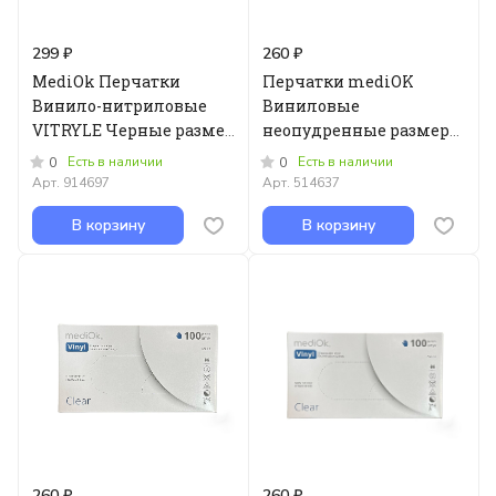
299 ₽
260 ₽
MediOk Перчатки
Перчатки mediOK
Винило-нитриловые
Виниловые
VITRYLE Черные размер
неопудренные размер
- M - 100шт
M 100 шт.
Есть в наличии
Есть в наличии
0
0
Арт.
914697
Арт.
514637
В корзину
В корзину
260 ₽
260 ₽